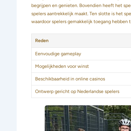
begrijpen en genieten. Bovendien heeft het sp
spelers aantrekkelijk maakt. Ten slotte is het s
waardoor spelers gemakkelijk toegang hebben to
Reden
Eenvoudige gameplay
Mogelijkheden voor winst
Beschikbaarheid in online casinos
Ontwerp gericht op Nederlandse spelers