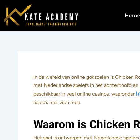
Skip
to
Hom
content
In de wereld van online gokspelen is Chicken 
met Nederlandse spelers in het achterhoofd en
h
beschikbaar in veel online casinos, waaronder
risico’s met zich mee.
Waarom is Chicken R
Het spel is ontworpen met Nederlandse spelers 