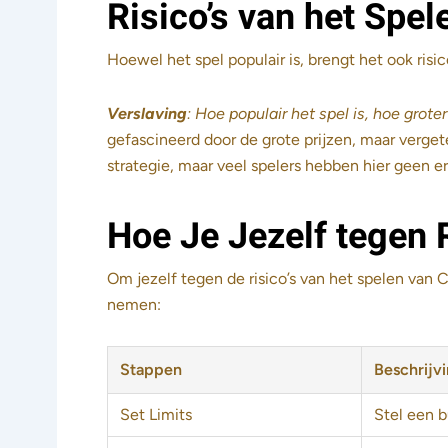
Risico’s van het Spe
Hoewel het spel populair is, brengt het ook risic
Verslaving
: Hoe populair het spel is, hoe groter
gefascineerd door de grote prijzen, maar verget
strategie, maar veel spelers hebben hier geen e
Hoe Je Jezelf tegen 
Om jezelf tegen de risico’s van het spelen van 
nemen:
Stappen
Beschrijv
Set Limits
Stel een b