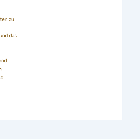
oten zu
 und das
end
s
te