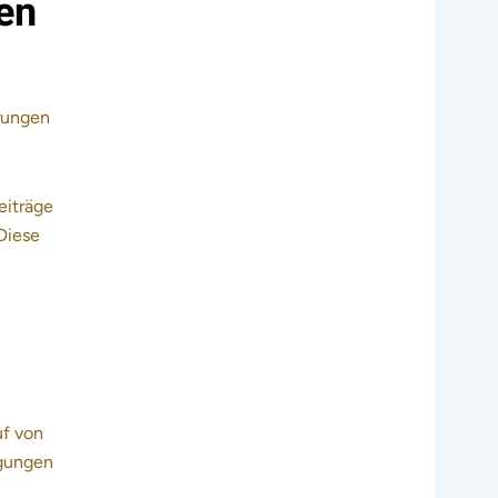
en
erungen
eiträge
 Diese
uf von
ngungen