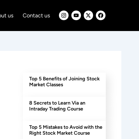
I
Y
X
F
ut us
Contact us
n
o
-
a
s
u
t
c
t
t
w
e
a
u
i
b
g
b
t
o
r
e
t
o
a
e
k
m
r
Top 5 Benefits of Joining Stock
Market Classes
8 Secrets to Learn Via an
Intraday Trading Course
Top 5 Mistakes to Avoid with the
Right Stock Market Course