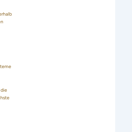
erhalb
en
ysteme
 die
chste