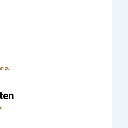
en zu
ten
en
2-