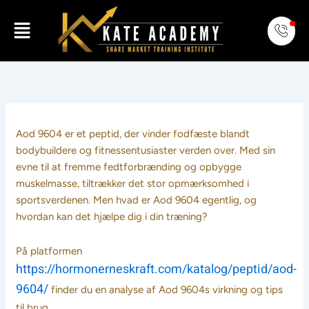
Skip
Menu
to
content
Aod 9604 er et peptid, der vinder fodfæste blandt
bodybuildere og fitnessentusiaster verden over. Med sin
evne til at fremme fedtforbrænding og opbygge
muskelmasse, tiltrækker det stor opmærksomhed i
sportsverdenen. Men hvad er Aod 9604 egentlig, og
hvordan kan det hjælpe dig i din træning?
På platformen
https://hormonerneskraft.com/katalog/peptid/aod-
9604/
finder du en analyse af Aod 9604s virkning og tips
til brug.