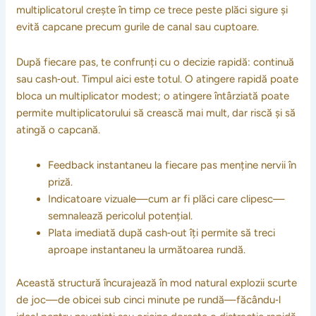
multiplicatorul crește în timp ce trece peste plăci sigure și
evită capcane precum gurile de canal sau cuptoare.
După fiecare pas, te confrunți cu o decizie rapidă: continuă
sau cash‑out. Timpul aici este totul. O atingere rapidă poate
bloca un multiplicator modest; o atingere întârziată poate
permite multiplicatorului să crească mai mult, dar riscă și să
atingă o capcană.
Feedback instantaneu la fiecare pas menține nervii în
priză.
Indicatoare vizuale—cum ar fi plăci care clipesc—
semnalează pericolul potențial.
Plata imediată după cash‑out îți permite să treci
aproape instantaneu la următoarea rundă.
Această structură încurajează în mod natural explozii scurte
de joc—de obicei sub cinci minute pe rundă—făcându‑l