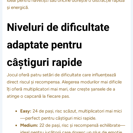
ideal pentru navetiști sau oricine dorește o distracție rapidă
și energică.
Niveluri de dificultate
adaptate pentru
câștiguri rapide
Jocul oferă patru setări de dificultate care influențează
direct riscul și recompensa. Alegerea modurilor mai dificile
îți oferă multiplicatori mai mari, dar crește șansele de a
atinge o capcană la fiecare pas.
Easy:
24 de pași, risc scăzut, multiplicatori mai mici
—perfect pentru câștiguri mici rapide.
Medium:
22 de pași, risc și recompensă echilibrate—
ideal pentru jucătorii care doresc un plus de emoție