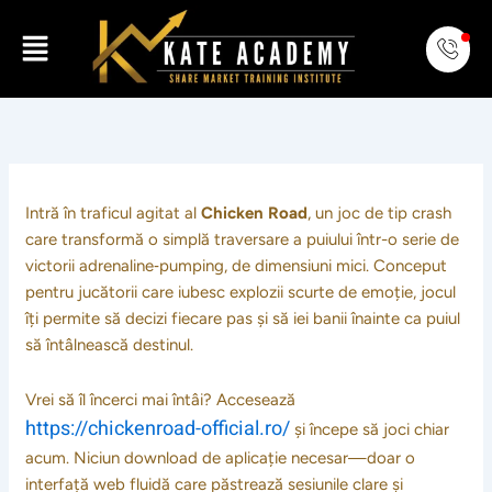
Skip
Menu
to
content
Intră în traficul agitat al
Chicken Road
, un joc de tip crash
care transformă o simplă traversare a puiului într-o serie de
victorii adrenaline‑pumping, de dimensiuni mici. Conceput
pentru jucătorii care iubesc explozii scurte de emoție, jocul
îți permite să decizi fiecare pas și să iei banii înainte ca puiul
să întâlnească destinul.
Vrei să îl încerci mai întâi? Accesează
https://chickenroad-official.ro/
și începe să joci chiar
acum. Niciun download de aplicație necesar—doar o
interfață web fluidă care păstrează sesiunile clare și