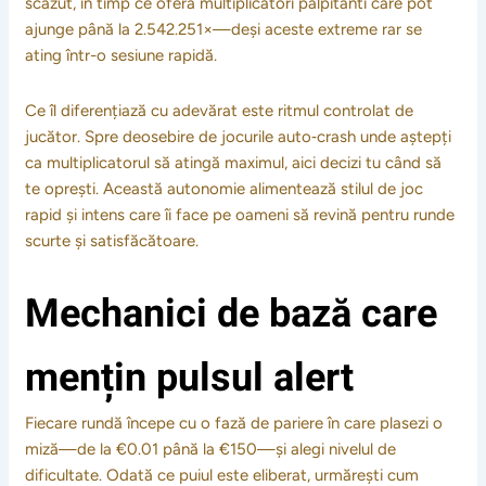
scăzut, în timp ce oferă multiplicatori palpitanti care pot
ajunge până la 2.542.251×—deși aceste extreme rar se
ating într-o sesiune rapidă.
Ce îl diferențiază cu adevărat este ritmul controlat de
jucător. Spre deosebire de jocurile auto‑crash unde aștepți
ca multiplicatorul să atingă maximul, aici decizi tu când să
te oprești. Această autonomie alimentează stilul de joc
rapid și intens care îi face pe oameni să revină pentru runde
scurte și satisfăcătoare.
Mechanici de bază care
mențin pulsul alert
Fiecare rundă începe cu o fază de pariere în care plasezi o
miză—de la €0.01 până la €150—și alegi nivelul de
dificultate. Odată ce puiul este eliberat, urmărești cum