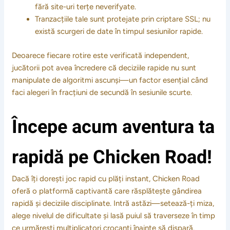
fără site-uri terțe neverifyate.
Tranzacțiile tale sunt protejate prin criptare SSL; nu
există scurgeri de date în timpul sesiunilor rapide.
Deoarece fiecare rotire este verificată independent,
jucătorii pot avea încredere că deciziile rapide nu sunt
manipulate de algoritmi ascunși—un factor esențial când
faci alegeri în fracțiuni de secundă în sesiunile scurte.
Începe acum aventura ta
rapidă pe Chicken Road!
Dacă îți dorești joc rapid cu plăți instant, Chicken Road
oferă o platformă captivantă care răsplătește gândirea
rapidă și deciziile disciplinate. Intră astăzi—setează-ți miza,
alege nivelul de dificultate și lasă puiul să traverseze în timp
ce urmărești multiplicatori crocanți înainte să dispară.