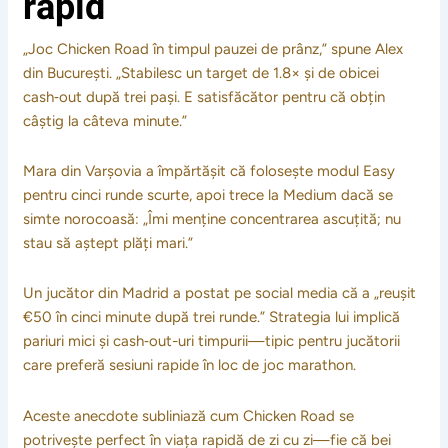
rapid
„Joc Chicken Road în timpul pauzei de prânz,” spune Alex
din București. „Stabilesc un target de 1.8× și de obicei
cash‑out după trei pași. E satisfăcător pentru că obțin
câștig la câteva minute.”
Mara din Varșovia a împărtășit că folosește modul Easy
pentru cinci runde scurte, apoi trece la Medium dacă se
simte norocoasă: „Îmi menține concentrarea ascuțită; nu
stau să aștept plăți mari.”
Un jucător din Madrid a postat pe social media că a „reușit
€50 în cinci minute după trei runde.” Strategia lui implică
pariuri mici și cash‑out-uri timpurii—tipic pentru jucătorii
care preferă sesiuni rapide în loc de joc marathon.
Aceste anecdote subliniază cum Chicken Road se
potrivește perfect în viața rapidă de zi cu zi—fie că bei