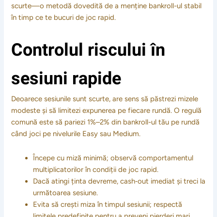
scurte—o metodă dovedită de a menține bankroll-ul stabil
în timp ce te bucuri de joc rapid.
Controlul riscului în
sesiuni rapide
Deoarece sesiunile sunt scurte, are sens să păstrezi mizele
modeste și să limitezi expunerea pe fiecare rundă. O regulă
comună este să pariezi 1%–2% din bankroll-ul tău pe rundă
când joci pe nivelurile Easy sau Medium.
Începe cu miză minimă; observă comportamentul
multiplicatorilor în condiții de joc rapid.
Dacă atingi ținta devreme, cash‑out imediat și treci la
următoarea sesiune.
Evita să crești miza în timpul sesiunii; respectă
limitele predefinite pentru a preveni pierderi mari.