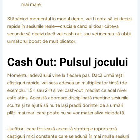
mai mare.
Stăpânind momentul în modul demo, vei fi gata să iei decizii
rapide în sesiunile reale—cruciale când ai doar câteva
secunde să decizi dacă vei cash‑out sau vei încerca să obții
următorul boost de multiplicator.
Cash Out: Pulsul jocului
Momentul adevărului vine la fiecare pas. Dacă urmărești
câștiguri rapide, vei seta adesea un multiplicator țintă (de
exemplu, 1.5× sau 2×) și vei cash‑out imediat ce acel nivel
este atins. Această abordare disciplinată menține sesiunile
scurte și te ajută să nu te lași pradă dorinței de a urmări
plăți mai mari care poate nu se vor materializa niciodată.
Jucătorii care testează această strategie raportează
câștiguri mici constante care se adună în mai multe sesiuni