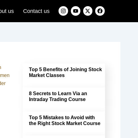
I
Y
X
F
out us
Contact us
n
o
-
a
s
u
t
c
t
t
w
e
a
u
i
b
g
b
t
o
r
e
t
o
a
e
k
m
r
h
Top 5 Benefits of Joining Stock
lemen
Market Classes
der
8 Secrets to Learn Via an
Intraday Trading Course
Top 5 Mistakes to Avoid with
the Right Stock Market Course