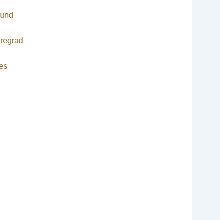
 und
eregrad
es