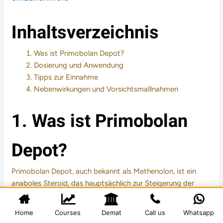
Inhaltsverzeichnis
Was ist Primobolan Depot?
Dosierung und Anwendung
Tipps zur Einnahme
Nebenwirkungen und Vorsichtsmaßnahmen
1. Was ist Primobolan
Depot?
Primobolan Depot, auch bekannt als Methenolon, ist ein
anaboles Steroid, das hauptsächlich zur Steigerung der
Muskelmasse und zur Verbesserung der sportlichen
Leistung eingesetzt wird. Es hat einen moderaten anabolen
Home
Courses
Demat
Call us
Whatsapp
Effekt und wird oft in der Bodybuilding-Szene verwendet.