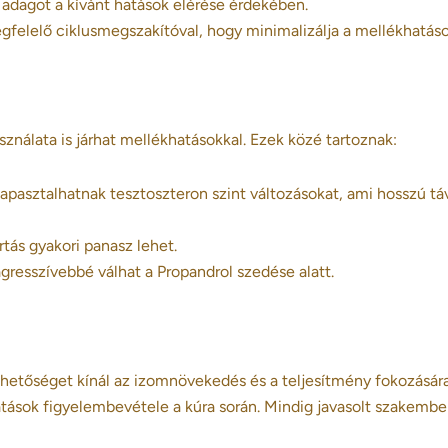
 adagot a kívánt hatások elérése érdekében.
egfelelő ciklusmegszakítóval, hogy minimalizálja a mellékhatáso
ználata is járhat mellékhatásokkal. Ezek közé tartoznak:
apasztalhatnak tesztoszteron szint változásokat, ami hosszú t
rtás gyakori panasz lehet.
gresszívebbé válhat a Propandrol szedése alatt.
ehetőséget kínál az izomnövekedés és a teljesítmény fokozására
tások figyelembevétele a kúra során. Mindig javasolt szakembe