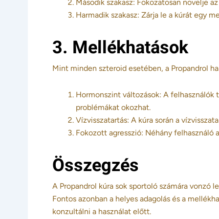
Második szakasz: Fokozatosan növelje az
Harmadik szakasz: Zárja le a kúrát egy m
3. Mellékhatások
Mint minden szteroid esetében, a Propandrol has
Hormonszint változások: A felhasználók t
problémákat okozhat.
Vízvisszatartás: A kúra során a vízvisszata
Fokozott agresszió: Néhány felhasználó a
Összegzés
A Propandrol kúra sok sportoló számára vonzó l
Fontos azonban a helyes adagolás és a mellékha
konzultálni a használat előtt.