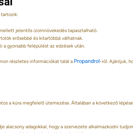
sai
tartozik:
ellett jelentős izomnövekedés tapasztalható.
rtolók erősebbé és kitartóbbá válhatnak.
ti a gyorsabb felépülést az edzések után.
Propandrol
mon részletes információkat talál a
-ról. Ajánljuk, 
tos a kúra megfelelő ütemezése. Általában a következő lépés
je alacsony adagokkal, hogy a szervezete alkalmazkodni tudjon