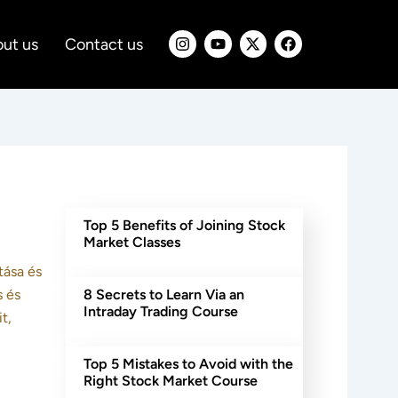
I
Y
X
F
ut us
Contact us
n
o
-
a
s
u
t
c
t
t
w
e
a
u
i
b
g
b
t
o
r
e
t
o
a
e
k
m
r
Top 5 Benefits of Joining Stock
Market Classes
tása és
s és
8 Secrets to Learn Via an
Intraday Trading Course
t,
Top 5 Mistakes to Avoid with the
Right Stock Market Course