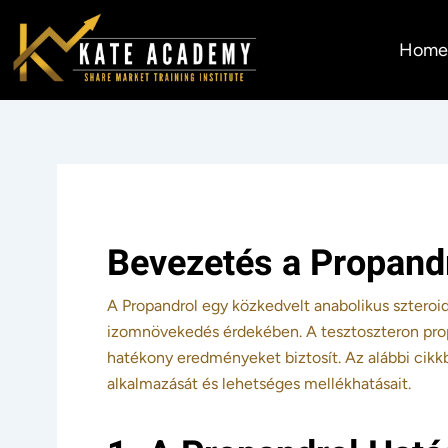
Skip
to
Hom
content
Bevezetés a Propand
A Propandrol egy közkedvelt anabolikus szteroid,
izomnövekedés érdekében. A tesztoszteron pro
hatékony eredményeket biztosít. Az alábbi cikkb
alkalmazását és lehetséges mellékhatásait.