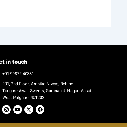
et in touch
+91 99872 40331
201, 2nd Floor, Ambika Niwas, Behind
Tungareshwar Sweets, Gurunanak Nagar, Vasai
West Palghar - 401202.
I
Y
X
F
n
o
-
a
s
u
t
c
t
t
w
e
a
u
i
b