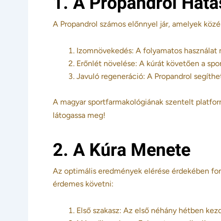
1. A Propandrol Hatá
A Propandrol számos előnnyel jár, amelyek közé 
Izomnövekedés: A folyamatos használat m
Erőnlét növelése: A kúrát követően a spo
Javuló regeneráció: A Propandrol segíthe
A magyar sportfarmakológiának szentelt platfor
látogassa meg!
2. A Kúra Menete
Az optimális eredmények elérése érdekében fon
érdemes követni:
Első szakasz: Az első néhány hétben kezd