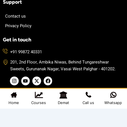
Support
Contact us
Privacy Policy
Get in touch
+91 99872 40331
201, 2nd Floor, Ambika Niwas, Behind Tungareshwar
Sweets, Gurunanak Nagar, Vasai West Palghar - 401202.
I
Y
X
F
n
o
-
a
s
u
t
c
t
t
w
e
a
u
i
b
© 2025 Kate Academy. All rights reserved.
g
b
t
o
Home
Courses
Demat
Call us
Whatsapp
Digital Vasau
Developerd by
r
e
t
o
a
e
k
m
r