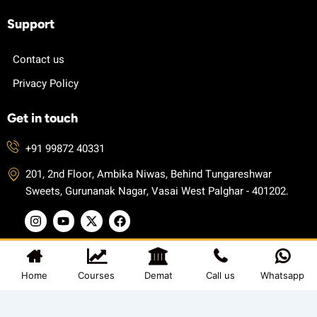
Support
Contact us
Privacy Policy
Get in touch
+91 99872 40331
201, 2nd Floor, Ambika Niwas, Behind Tungareshwar
Sweets, Gurunanak Nagar, Vasai West Palghar - 401202.
I
Y
X
F
n
o
-
a
s
u
t
c
t
t
w
e
a
u
i
b
© 2025 Kate Academy. All rights reserved.
g
b
t
o
Home
Courses
Demat
Call us
Whatsapp
Digital Vasau
Developerd by
r
e
t
o
a
e
k
m
r