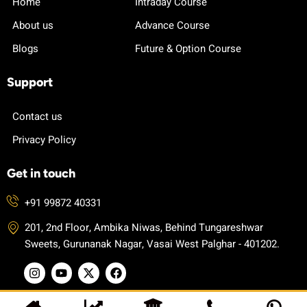
Home
Intraday Course
About us
Advance Course
Blogs
Future & Option Course
Support
Contact us
Privacy Policy
Get in touch
+91 99872 40331
201, 2nd Floor, Ambika Niwas, Behind Tungareshwar
Sweets, Gurunanak Nagar, Vasai West Palghar - 401202.
I
Y
X
F
n
o
-
a
s
u
t
c
t
t
w
e