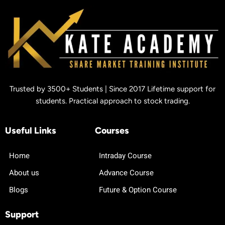
Trusted by 3500+ Students | Since 2017 Lifetime support for
students. Practical approach to stock trading.
Useful Links
Courses
Home
Intraday Course
About us
Advance Course
Blogs
Future & Option Course
Support